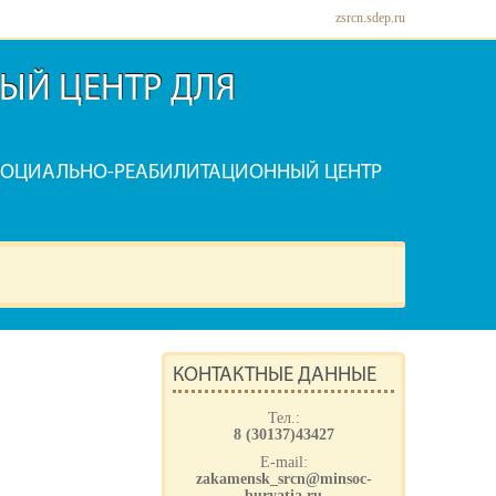
zsrcn.sdep.ru
ЫЙ ЦЕНТР ДЛЯ
СОЦИАЛЬНО-РЕАБИЛИТАЦИОННЫЙ ЦЕНТР
КОНТАКТНЫЕ ДАННЫЕ
Тел.:
8 (30137)43427
E-mail:
zakamensk_srcn@minsoc-
buryatia.ru