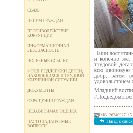
СВЯЗЬ
ПРИЕМ ГРАЖДАН
ПРОТИВОДЕЙСТВИЕ
КОРРУПЦИИ
ИНФОРМАЦИОННАЯ
БЕЗОПАСНОСТЬ
Наши воспитан
и конечно же,
ПОЛЕЗНЫЕ ССЫЛКИ
трудовой деса
всю дворовую т
ФОНД ПОДДЕРЖКИ ДЕТЕЙ,
двор, затем 
НАХОДЯЩИХСЯ В ТРУДНОЙ
ЖИЗНЕННОЙ СИТУАЦИИ
удовольствием 
Младший воспи
ДОКУМЕНТЫ
#Подведомств
ОБРАЩЕНИЯ ГРАЖДАН
НЕЗАВИСИМАЯ ОЦЕНКА
IMG_20240927_15
Назад к списк
ЧАСТО ЗАДАВАЕМЫЕ
ВОПРОСЫ