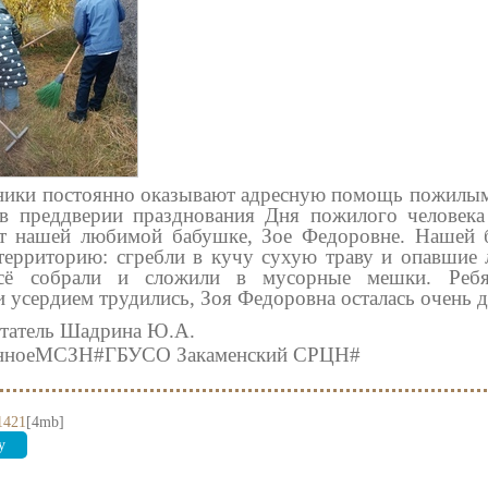
ники постоянно оказывают адресную помощь пожилым
 в преддверии празднования Дня пожилого человек
нт нашей любимой бабушке, Зое Федоровне. Нашей 
ерриторию: сгребли в кучу сухую траву и опавшие 
всё собрали и сложили в мусорные мешки. Реб
и усердием трудились, Зоя Федоровна осталась очень д
татель Шадрина Ю.А.
енноеМСЗН#ГБУСО Закаменский СРЦН
#
1421
[4mb]
у