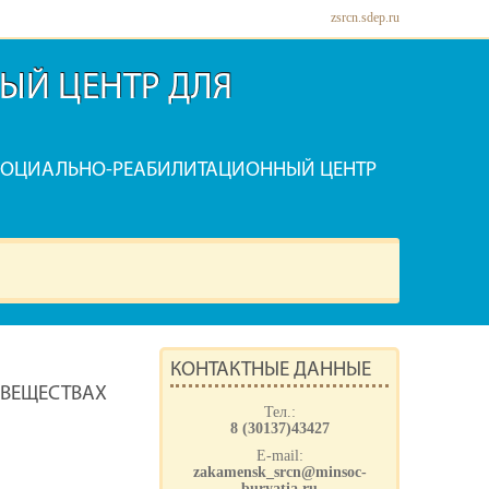
zsrcn.sdep.ru
ЫЙ ЦЕНТР ДЛЯ
СОЦИАЛЬНО-РЕАБИЛИТАЦИОННЫЙ ЦЕНТР
КОНТАКТНЫЕ ДАННЫЕ
 ВЕЩЕСТВАХ
Тел.:
8 (30137)43427
E-mail:
zakamensk_srcn@minsoc-
buryatia.ru